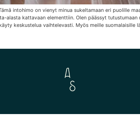
. Tämä intohimo on vienyt minua sukeltamaan eri puolille ma
ta-alasta kattavaan elementtiin. Olen päässyt tutustumaan m
ty keskustelua vaihtelevasti. Myös meille suomalaisille lähe
© 2026 Aurora Sofia